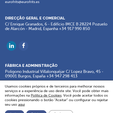
eurofrits@eurofrits.es
DIRECÇÃO GERAL E COMERCIAL
C/ Enrique Granados, 6 - Edifício IMCE B 28224 Pozuelo
de Alarcón - Madrid, Espanha
+34 917 990 850
FÁBRICA E ADMINISTRAÇÃO
Poligono Industrial Villalonquéjar C/ Lopez Bravo, 45 -
09001 Burgos, España
+34 947 298 413
Usamos cookies próprios e de terceiros para melhorar nossos
serviços e a experiência de uso deste site. Você pode obter mais
informações na
Política de Cookies
. Você pode aceitar todos os
cookies pressionando o botão "Aceitar" ou configurar ou rejeitar
seu uso
aqui
Copyright © 2026 Eurofrits. Todos los derechos reservados.
Termos
de uso
.
Política de Cookies
.
Configurações de cookies
.
Contacto
.