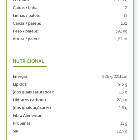
3*990 g
Caixas / linha:
12
Linhas / palete:
11
Caixas / palete:
132
Peso / palete:
392 kg
Altura / palete:
1,87 m
NUTRICIONAL
Energia:
926kj/221kcal
Lipidos:
9,6 g
(dos quais saturados):
1,3 g
Hidratos carbono:
22,1 g
(dos quais açúcares):
2,6 g
Fibra Alimentar:
-
Proteínas:
11 g
Sal:
12,5 g