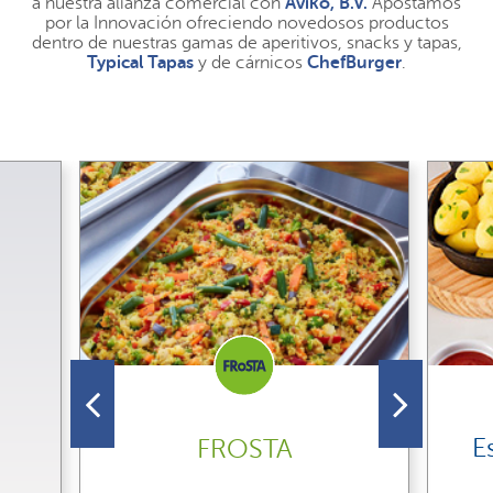
a nuestra alianza comercial con
Aviko, B.V.
Apostamos
por la Innovación ofreciendo novedosos productos
dentro de nuestras gamas de aperitivos, snacks y tapas,
Typical Tapas
y de cárnicos
ChefBurger
.
E
FROSTA