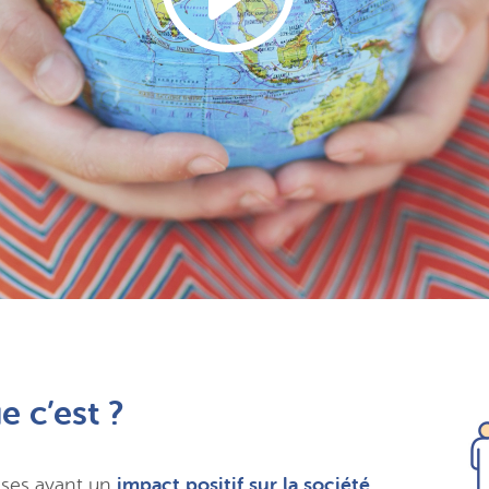
e c’est ?
ises
ayant un
impact positif sur la société