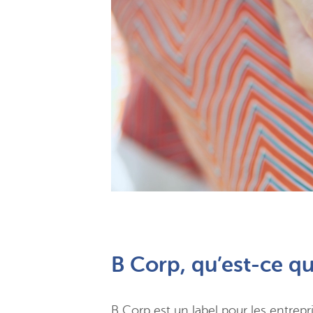
B Corp, qu’est-ce qu
B Corp
est un
label pour les
entrepr