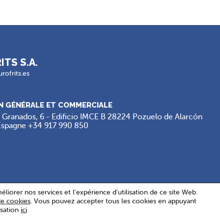
ITS S.A.
rofrits.es
N GÉNÉRALE ET COMMERCIALE
 Granados, 6 - Edificio IMCE B 28224 Pozuelo de Alarcón
 Espagne
+34 917 990 850
liorer nos services et l'expérience d'utilisation de ce site Web.
de cookies
. Vous pouvez accepter tous les cookies en appuyant
s. Tous droits réservés .
Conditions d'utilisation
.
Politique de cookie
.
Paramèt
isation
ici