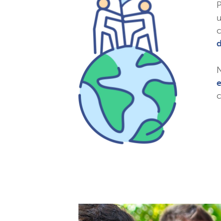
P
u
d
e
c