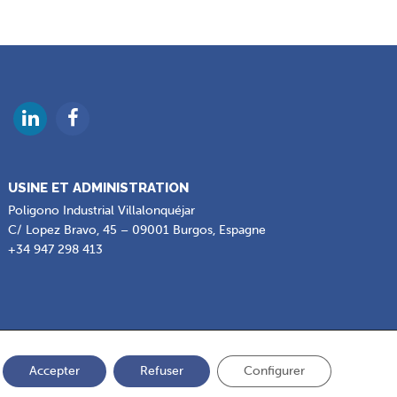
USINE ET ADMINISTRATION
Poligono Industrial Villalonquéjar
C/ Lopez Bravo, 45 – 09001 Burgos, Espagne
+34 947 298 413
Accepter
Refuser
Configurer
res des cookies
.
Contact
.