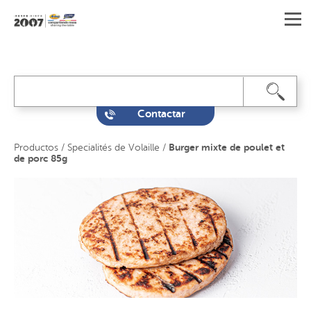
Contactar
Burger mixte de poulet et
Productos
/
Specialités de Volaille
/
de porc 85g