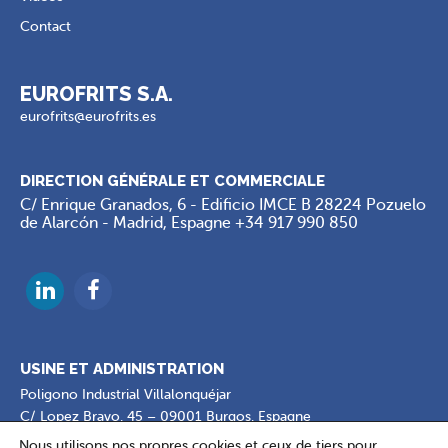
Contact
EUROFRITS S.A.
eurofrits@eurofrits.es
DIRECTION GÉNÉRALE ET COMMERCIALE
C/ Enrique Granados, 6 - Edificio IMCE B 28224 Pozuelo
de Alarcón - Madrid, Espagne
+34 917 990 850
USINE ET ADMINISTRATION
Poligono Industrial Villalonquéjar
C/ Lopez Bravo, 45 – 09001 Burgos, Espagne
+34 947 298 413
Nous utilisons nos propres cookies et ceux de tiers pour