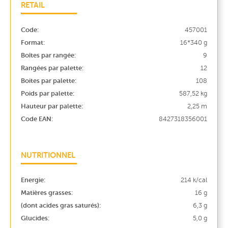
RETAIL
Code:
457001
Format:
16*340 g
Boîtes par rangée:
9
Rangées par palette:
12
Boites par palette:
108
Poids par palette:
587,52 kg
Hauteur par palette:
2,25 m
Code EAN:
8427318356001
NUTRITIONNEL
Energie:
214 k/cal
Matières grasses:
16 g
(dont acides gras saturés):
6,3 g
Glucides:
5,0 g