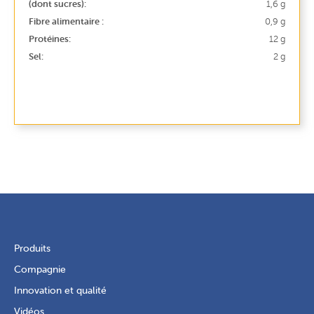
(dont sucres):
1,6 g
Fibre alimentaire :
0,9 g
Protéines:
12 g
Sel:
2 g
Produits
Compagnie
Innovation et qualité
Vidéos