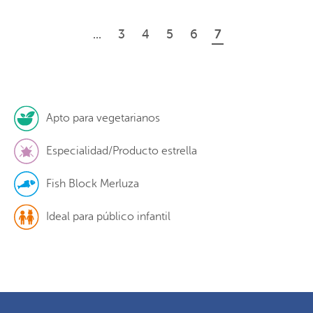
...
3
4
5
6
7
Apto para vegetarianos
Especialidad/Producto estrella
Fish Block Merluza
Ideal para público infantil