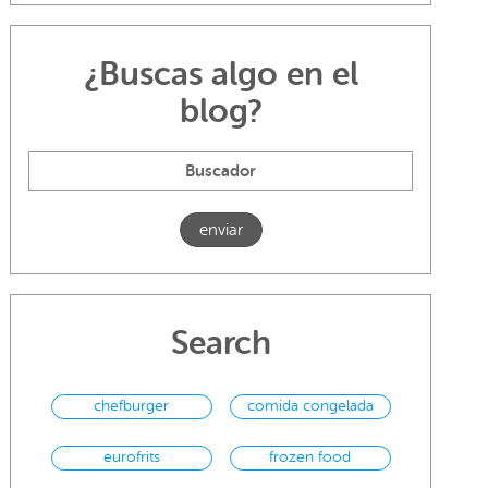
¿Buscas algo en el
blog?
Search
chefburger
comida congelada
eurofrits
frozen food