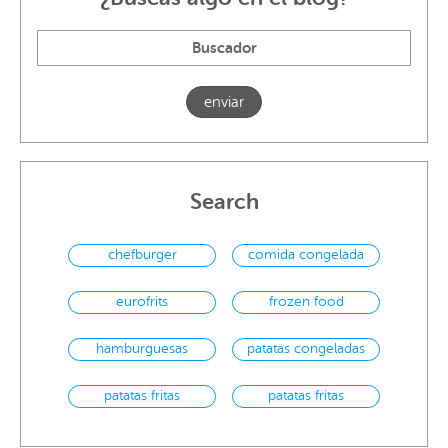
Search
chefburger
comida congelada
eurofrits
frozen food
hamburguesas
patatas congeladas
patatas fritas
patatas fritas
congeladas