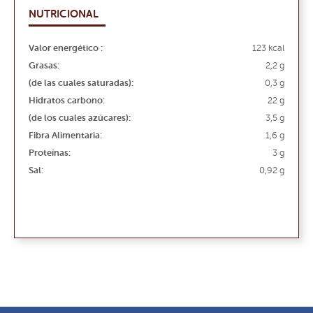
NUTRICIONAL
Valor energético :
123 kcal
Grasas:
2,2 g
(de las cuales saturadas):
0,3 g
Hidratos carbono:
22 g
(de los cuales azúcares):
3,5 g
Fibra Alimentaria:
1,6 g
Proteínas:
3 g
Sal:
0,92 g