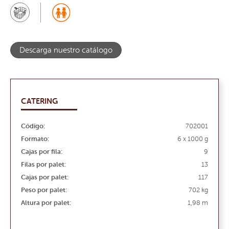
Descarga nuestro catálogo
CATERING
Código:
702001
Formato:
6 x 1000 g
Cajas por fila:
9
Filas por palet:
13
Cajas por palet:
117
Peso por palet:
702 kg
Altura por palet:
1,98 m