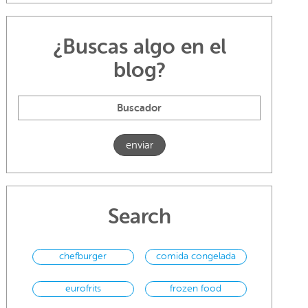
¿Buscas algo en el
blog?
Search
chefburger
comida congelada
eurofrits
frozen food