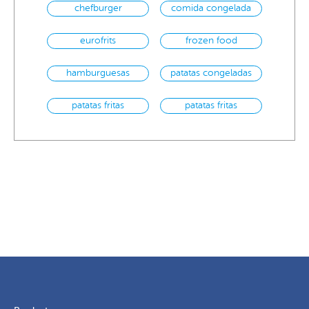
chefburger
comida congelada
eurofrits
frozen food
hamburguesas
patatas congeladas
patatas fritas
patatas fritas
congeladas