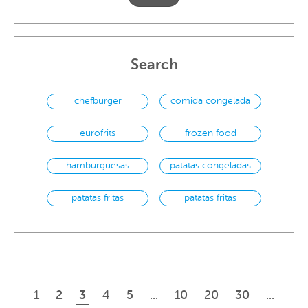
Search
chefburger
comida congelada
eurofrits
frozen food
hamburguesas
patatas congeladas
patatas fritas
patatas fritas
congeladas
1
2
3
4
5
...
10
20
30
...